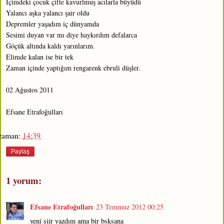
İçimdeki çocuk çifte kavurlmuş acılarla büyüdü
Yalancı aşka yalancı şair oldu
Depremler yaşadım iç dünyamda
Sesimi duyan var mı diye haykırdım defalarca
Göçük altında kaldı yarınlarım.
Elimde kalan ise bir tek
Zaman içinde yaptığım rengarenk ebruli düşler.
02 Ağustos 2011
Efsane Etrafoğulları
zaman:
14:39
Paylaş
1 yorum:
Efsane Etrafoğulları
23 Temmuz 2012 00:25
yeni şiir yazdım ama bir bsksana