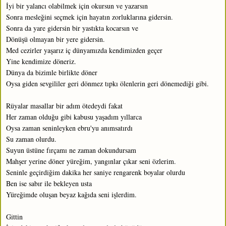
İyi bir yalancı olabilmek için okursun ve yazarsın
Sonra mesleğini seçmek için hayatın zorluklarına gidersin.
Sonra da yare gidersin bir yastıkta kocarsın ve
Dönüşü olmayan bir yere gidersin.
Med cezirler yaşarız iç dünyamızda kendimizden geçer
Yine kendimize döneriz.
Dünya da bizimle birlikte döner
Oysa giden sevgililer geri dönmez tıpkı ölenlerin geri dönemediği gibi.
Rüyalar masallar bir adım ötedeydi fakat
Her zaman olduğu gibi kabusu yaşadım yıllarca
Oysa zaman seninleyken ebru'yu anımsatırdı
Su zaman olurdu.
Suyun üstüne fırçamı ne zaman dokundursam
Mahşer yerine döner yüreğim, yangınlar çıkar seni özlerim.
Seninle geçirdiğim dakika her saniye rengarenk boyalar olurdu
Ben ise sabır ile bekleyen usta
Yüreğimde oluşan beyaz kağıda seni işlerdim.
Gittin