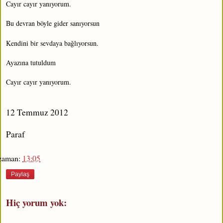
Cayır cayır yanıyorum.
Bu devran böyle gider sanıyorsun
Kendini bir sevdaya bağlıyorsun.
Ayazına tutuldum
Cayır cayır yanıyorum.
12 Temmuz 2012
Paraf
zaman:
13:05
Paylaş
Hiç yorum yok: