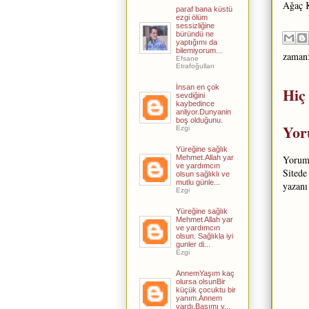
Ağaç K
paraf bana küstü
ezgi ölüm
sessizliğine
büründü ne
yaptığımı da
bilemiyorum...
zaman
Efsane
Etrafoğulları
İnsan en çok
Hiç
sevdiğini
kaybedince
anliyor.Dunyanin
boş olduğunu.
Yor
Ezgi
Yüreğine sağlık
Mehmet.Allah yar
Yorum 
ve yardımcın
Sitede
olsun sağlıklı ve
mutlu günle...
yazanı
Ezgi
Yüreğine sağlık
Mehmet Allah yar
ve yardımcın
olsun. Sağlıkla iyi
gunler di...
Ezgi
AnnemYaşım kaç
olursa olsunBir
küçük çocuktu bir
yanım.Annem
vardı,Başımı y...