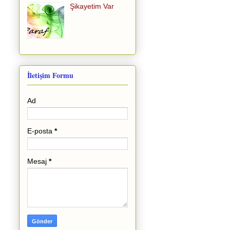
Şikayetim Var
İletişim Formu
Ad
E-posta
*
Mesaj
*