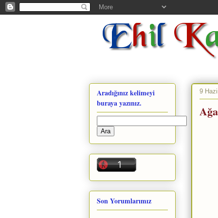
9 Hazi
Aradığınız kelimeyi
buraya yazınız.
Ağa
Son Yorumlarımız