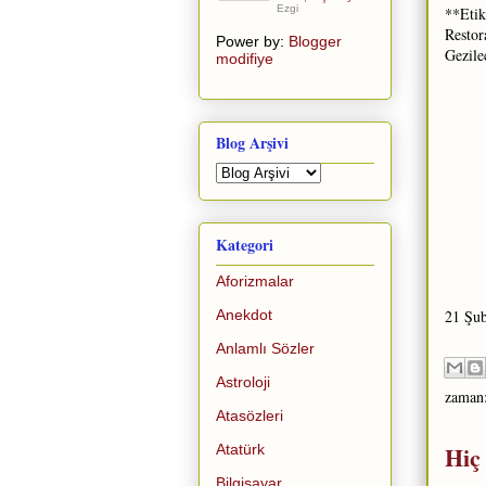
Ezgi
**Etik
Restor
Power by:
Blogger
Gezile
modifiye
Blog Arşivi
Kategori
Aforizmalar
Anekdot
21 Şub
Anlamlı Sözler
Astroloji
zaman
Atasözleri
Hiç
Atatürk
Bilgisayar