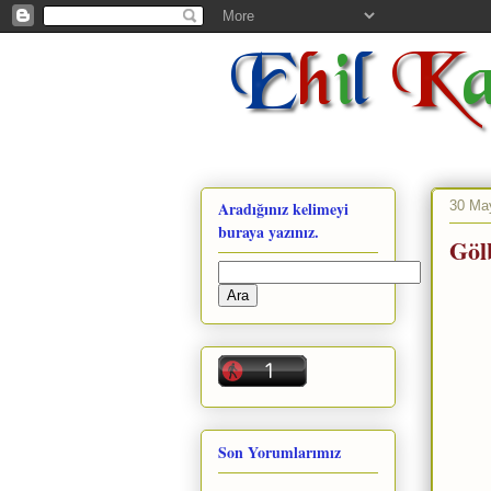
30 Ma
Aradığınız kelimeyi
buraya yazınız.
Göl
Son Yorumlarımız