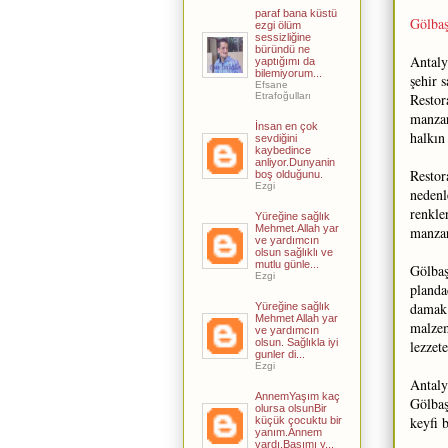
paraf bana küstü
Gölbaş
ezgi ölüm
sessizliğine
büründü ne
Antaly
yaptığımı da
bilemiyorum...
şehir 
Efsane
Etrafoğulları
Restor
manzar
İnsan en çok
halkın
sevdiğini
kaybedince
anliyor.Dunyanin
Restor
boş olduğunu.
Ezgi
nedenl
renkle
Yüreğine sağlık
Mehmet.Allah yar
manzar
ve yardımcın
olsun sağlıklı ve
mutlu günle...
Gölbaş
Ezgi
planda
damak 
Yüreğine sağlık
Mehmet Allah yar
malzem
ve yardımcın
olsun. Sağlıkla iyi
lezzet
gunler di...
Ezgi
Antaly
AnnemYaşım kaç
Gölbaş
olursa olsunBir
keyfi 
küçük çocuktu bir
yanım.Annem
vardı,Başımı y...