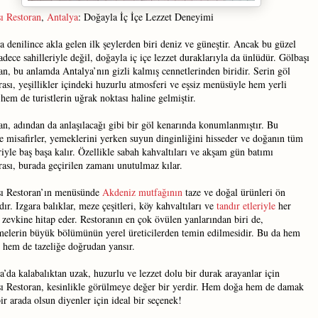
ı Restoran
,
Antalya
: Doğayla İç İçe Lezzet Deneyimi
a denilince akla gelen ilk şeylerden biri deniz ve güneştir. Ancak bu güzel
sadece sahilleriyle değil, doğayla iç içe lezzet duraklarıyla da ünlüdür. Gölbaşı
an, bu anlamda Antalya’nın gizli kalmış cennetlerinden biridir. Serin göl
ası, yeşillikler içindeki huzurlu atmosferi ve eşsiz menüsüyle hem yerli
 hem de turistlerin uğrak noktası haline gelmiştir.
an, adından da anlaşılacağı gibi bir göl kenarında konumlanmıştır. Bu
e misafirler, yemeklerini yerken suyun dinginliğini hisseder ve doğanın tüm
riyle baş başa kalır. Özellikle sabah kahvaltıları ve akşam gün batımı
ası, burada geçirilen zamanı unutulmaz kılar.
ı Restoran’ın menüsünde
Akdeniz mutfağının
taze ve doğal ürünleri ön
dır. Izgara balıklar, meze çeşitleri, köy kahvaltıları ve
tandır etleriyle
her
zevkine hitap eder. Restoranın en çok övülen yanlarından biri de,
elerin büyük bölümünün yerel üreticilerden temin edilmesidir. Bu da hem
e hem de tazeliğe doğrudan yansır.
a’da kalabalıktan uzak, huzurlu ve lezzet dolu bir durak arayanlar için
ı Restoran, kesinlikle görülmeye değer bir yerdir. Hem doğa hem de damak
bir arada olsun diyenler için ideal bir seçenek!