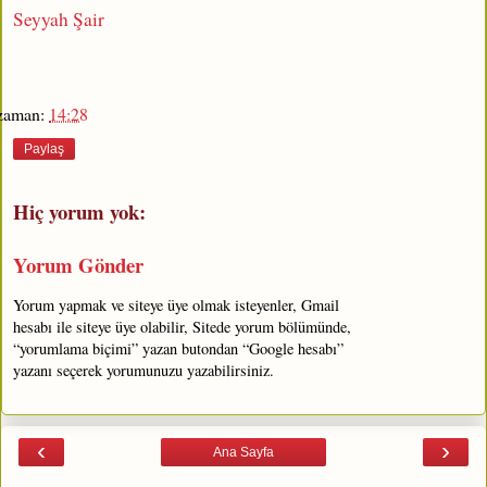
Seyyah Şair
zaman:
14:28
Paylaş
Hiç yorum yok:
Yorum Gönder
Yorum yapmak ve siteye üye olmak isteyenler, Gmail
hesabı ile siteye üye olabilir, Sitede yorum bölümünde,
“yorumlama biçimi” yazan butondan “Google hesabı”
yazanı seçerek yorumunuzu yazabilirsiniz.
‹
›
Ana Sayfa