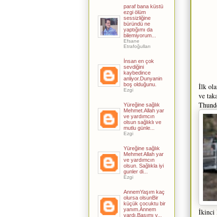
paraf bana küstü
ezgi ölüm
sessizliğine
büründü ne
yaptığımı da
bilemiyorum...
Efsane
Etrafoğulları
İnsan en çok
sevdiğini
kaybedince
anliyor.Dunyanin
boş olduğunu.
İlk ol
Ezgi
ve tak
Thunde
Yüreğine sağlık
Mehmet.Allah yar
ve yardımcın
olsun sağlıklı ve
mutlu günle...
Ezgi
Yüreğine sağlık
Mehmet Allah yar
ve yardımcın
olsun. Sağlıkla iyi
gunler di...
Ezgi
AnnemYaşım kaç
olursa olsunBir
küçük çocuktu bir
yanım.Annem
İkinci
vardı,Başımı y...