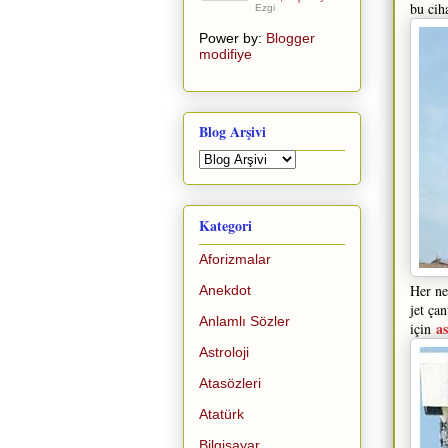
bu cih
Ezgi
Power by:
Blogger
modifiye
Blog Arşivi
Kategori
Aforizmalar
Her ne
Anekdot
jet ça
Anlamlı Sözler
a
için
Astroloji
Atasözleri
Atatürk
Bilgisayar