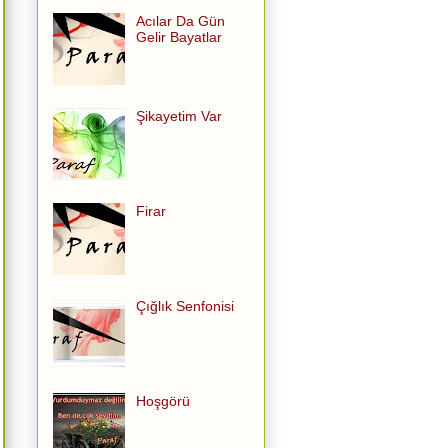
Acılar Da Gün
Gelir Bayatlar
Şikayetim Var
Firar
Çığlık Senfonisi
Hoşgörü