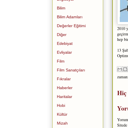
Bilim
Bilim Adamları
Değerler Eğitimi
2010 y
geçirm
Diğer
hep bi
Edebiyat
13 Şub
Evliyalar
Opti
Film
Film Sanatçıları
zaman
Fıkralar
Haberler
Hiç
Haritalar
Hobi
Yor
Kültür
Yorum 
Mizah
Sitede