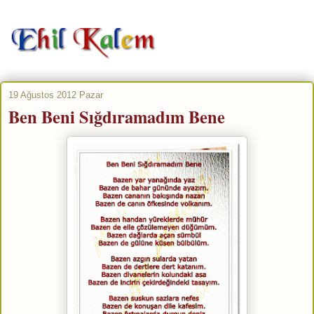
19 Ağustos 2012 Pazar
Ben Beni Sığdıramadım Bene