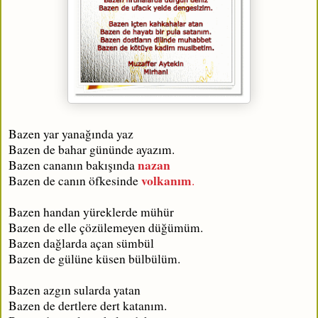
Bazen yar yanağında yaz
Bazen de bahar gününde ayazım.
nazan
Bazen cananın bakışında
volkanım
Bazen de canın öfkesinde
.
Bazen handan yüreklerde mühür
Bazen de elle çözülemeyen düğümüm.
Bazen dağlarda açan sümbül
Bazen de gülüne küsen bülbülüm.
Bazen azgın sularda yatan
Bazen de dertlere dert katanım.