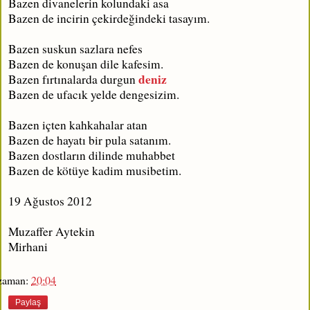
Bazen divanelerin kolundaki asa
Bazen de incirin çekirdeğindeki tasayım.
Bazen suskun sazlara nefes
Bazen de konuşan dile kafesim.
deniz
Bazen fırtınalarda durgun
Bazen de ufacık yelde dengesizim.
Bazen içten kahkahalar atan
Bazen de hayatı bir pula satanım.
Bazen dostların dilinde muhabbet
Bazen de kötüye kadim musibetim.
19 Ağustos 2012
Muzaffer Aytekin
Mirhani
zaman:
20:04
Paylaş