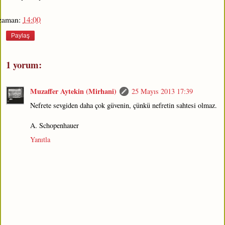
zaman:
14:00
Paylaş
1 yorum:
Muzaffer Aytekin (Mirhani)
25 Mayıs 2013 17:39
Nefrete sevgiden daha çok güvenin, çünkü nefretin sahtesi olmaz.
A. Schopenhauer
Yanıtla