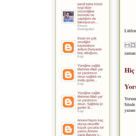
paraf bana küstü
ezgi ölüm
sessizliğine
büründü ne
yaptığımı da
bilemiyorum...
Efsane
Etrafoğulları
Lütfen
İnsan en çok
sevdiğini
kaybedince
anliyor.Dunyanin
zaman
boş olduğunu.
Ezgi
Yüreğine sağlık
Hiç
Mehmet.Allah yar
ve yardımcın
olsun sağlıklı ve
mutlu günle...
Yor
Ezgi
Yüreğine sağlık
Mehmet Allah yar
Yorum 
ve yardımcın
Sitede
olsun. Sağlıkla iyi
gunler di...
yazanı
Ezgi
AnnemYaşım kaç
olursa olsunBir
küçük çocuktu bir
yanım.Annem
vardı,Başımı y...