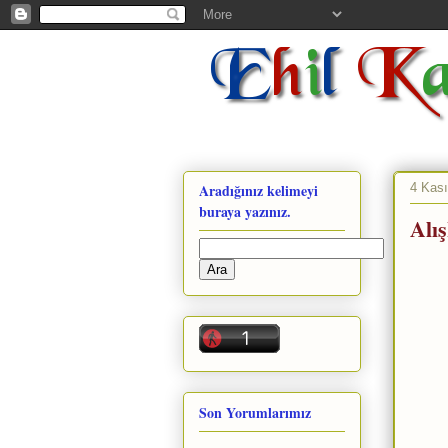
4 Kas
Aradığınız kelimeyi
buraya yazınız.
Alı
Son Yorumlarımız