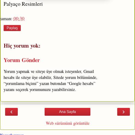
Palyaço Resimleri
zaman:
00:30
Paylaş
Hiç yorum yok:
Yorum Gönder
Yorum yapmak ve siteye üye olmak isteyenler, Gmail
hesabı ile siteye üye olabilir, Sitede yorum bölümünde,
“yorumlama biçimi” yazan butondan “Google hesabı”
yazanı seçerek yorumunuzu yazabilirsiniz.
‹
›
Ana Sayfa
Web sürümünü görüntüle