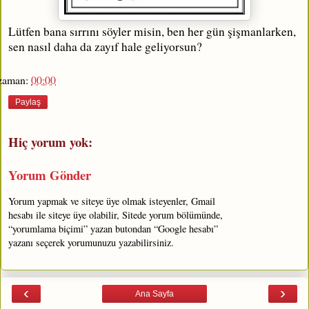
Lütfen bana sırrını söyler misin, ben her gün şişmanlarken,
sen nasıl daha da zayıf hale geliyorsun?
zaman:
00:00
Paylaş
Hiç yorum yok:
Yorum Gönder
Yorum yapmak ve siteye üye olmak isteyenler, Gmail
hesabı ile siteye üye olabilir, Sitede yorum bölümünde,
“yorumlama biçimi” yazan butondan “Google hesabı”
yazanı seçerek yorumunuzu yazabilirsiniz.
‹
›
Ana Sayfa