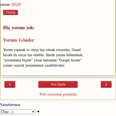
zaman:
00:00
Paylaş
Hiç yorum yok:
Yorum Gönder
Yorum yapmak ve siteye üye olmak isteyenler, Gmail
hesabı ile siteye üye olabilir, Sitede yorum bölümünde,
“yorumlama biçimi” yazan butondan “Google hesabı”
yazanı seçerek yorumunuzu yazabilirsiniz.
‹
›
Ana Sayfa
Web sürümünü görüntüle
Yazarlarımız
▼