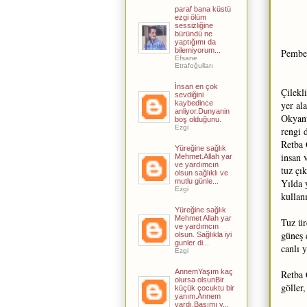
paraf bana küstü
ezgi ölüm
sessizliğine
büründü ne
yaptığımı da
bilemiyorum...
Pembe 
Efsane
Etrafoğulları
İnsan en çok
Çilekl
sevdiğini
kaybedince
yer al
anliyor.Dunyanin
Okyanu
boş olduğunu.
Ezgi
rengi 
Retba 
Yüreğine sağlık
insan 
Mehmet.Allah yar
ve yardımcın
tuz çı
olsun sağlıklı ve
mutlu günle...
Yılda 
Ezgi
kullan
Yüreğine sağlık
Mehmet Allah yar
Tuz ür
ve yardımcın
güneş 
olsun. Sağlıkla iyi
gunler di...
canlı 
Ezgi
AnnemYaşım kaç
Retba 
olursa olsunBir
göller
küçük çocuktu bir
yanım.Annem
vardı,Başımı y...