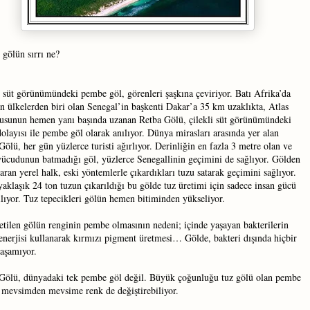
gölün sırrı ne?
i süt görünümündeki pembe göl, görenleri şaşkına çeviriyor. Batı Afrika’da
an ülkelerden biri olan Senegal’in başkenti Dakar’a 35 km uzaklıkta, Atlas
sunun hemen yanı başında uzanan Retba Gölü, çilekli süt görünümündeki
dolayısı ile pembe göl olarak anılıyor. Dünya mirasları arasında yer alan
Gölü, her gün yüzlerce turisti ağırlıyor. Derinliğin en fazla 3 metre olan ve
vücudunun batmadığı göl, yüzlerce Senegallinin geçimini de sağlıyor. Gölden
karan yerel halk, eski yöntemlerle çıkardıkları tuzu satarak geçimini sağlıyor.
yaklaşık 24 ton tuzun çıkarıldığı bu gölde tuz üretimi için sadece insan gücü
ılıyor. Tuz tepecikleri gölün hemen bitiminden yükseliyor.
etilen gölün renginin pembe olmasının nedeni; içinde yaşayan bakterilerin
enerjisi kullanarak kırmızı pigment üretmesi… Gölde, bakteri dışında hiçbir
yaşamıyor.
Gölü, dünyadaki tek pembe göl değil. Büyük çoğunluğu tuz gölü olan pembe
, mevsimden mevsime renk de değiştirebiliyor.