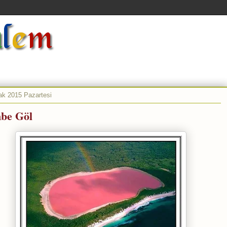
ak 2015 Pazartesi
be Göl